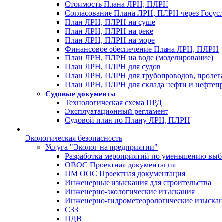
Стоимость Плана ЛРН, ПЛРН
Согласование Плана ЛРН, ПЛРН через Госус
План ЛРН, ПЛРН на суше
План ЛРН, ПЛРН на реке
План ЛРН, ПЛРН на море
Финансовое обеспечение Плана ЛРН, ПЛРН
План ЛРН, ПЛРН на воде (моделирование)
План ЛРН, ПЛРН для судов
План ЛРН, ПЛРН для трубопроводов, проле
План ЛРН, ПЛРН для склада нефти и нефтеп
Судовые документы
Технологическая схема ПРД
Эксплуатационный регламент
Судовой план по Плану ЛРН, ПЛРН
Экологическая безопасность
Услуга "Эколог на предприятии"
Разработка мероприятий по уменьшению выб
ОВОС Проектная документация
ПМ ООС Проектная документация
Инженерные изыскания для строительства
Инженерно-экологические изыскания
Инженерно-гидрометеорологические изыска
СЗЗ
ПДВ