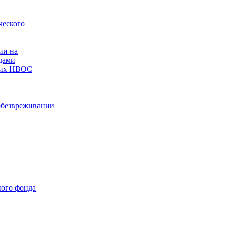
ческого
ии на
дами
ющих НВОС
 обезвреживании
ного фонда