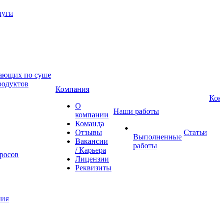
луги
гающих по суше
родуктов
Компания
Ко
О
Наши работы
компании
Команда
Отзывы
Статьи
Выполненные
Вакансии
работы
/ Карьера
росов
Лицензии
Реквизиты
ния