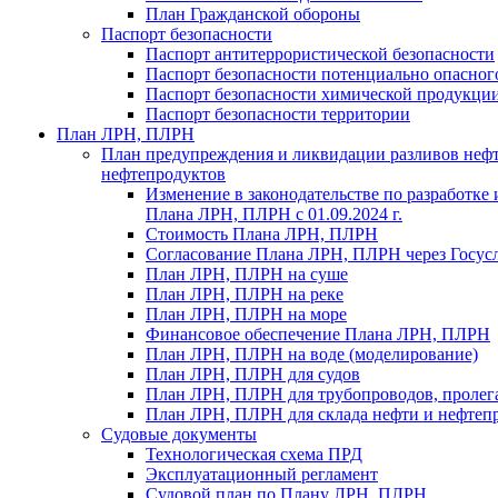
План Гражданской обороны
Паспорт безопасности
Паспорт антитеррористической безопасности
Паспорт безопасности потенциально опасног
Паспорт безопасности химической продукци
Паспорт безопасности территории
План ЛРН, ПЛРН
План предупреждения и ликвидации разливов неф
нефтепродуктов
Изменение в законодательстве по разработке
Плана ЛРН, ПЛРН с 01.09.2024 г.
Стоимость Плана ЛРН, ПЛРН
Согласование Плана ЛРН, ПЛРН через Госус
План ЛРН, ПЛРН на суше
План ЛРН, ПЛРН на реке
План ЛРН, ПЛРН на море
Финансовое обеспечение Плана ЛРН, ПЛРН
План ЛРН, ПЛРН на воде (моделирование)
План ЛРН, ПЛРН для судов
План ЛРН, ПЛРН для трубопроводов, проле
План ЛРН, ПЛРН для склада нефти и нефтеп
Судовые документы
Технологическая схема ПРД
Эксплуатационный регламент
Судовой план по Плану ЛРН, ПЛРН