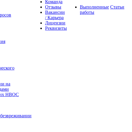
Команда
Отзывы
Выполненные
Статьи
Вакансии
работы
росов
/ Карьера
Лицензии
Реквизиты
ния
ческого
ии на
дами
ющих НВОС
 обезвреживании