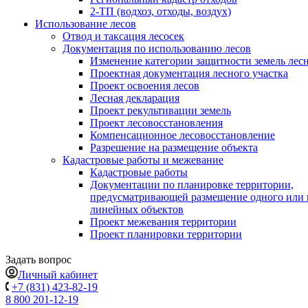
2-ТП (водхоз, отходы, воздух)
Использование лесов
Отвод и таксация лесосек
Документация по использованию лесов
Изменение категории защитности земель лес
Проектная документация лесного участка
Проект освоения лесов
Лесная декларация
Проект рекультивации земель
Проект лесовосстановления
Компенсационное лесовосстановление
Разрешение на размещение объекта
Кадастровые работы и межевание
Кадастровые работы
Документации по планировке территории,
предусматривающей размещение одного или 
линейных объектов
Проект межевания территории
Проект планировки территории
Задать вопрос
Личный кабинет
+7 (831) 423-82-19
8 800 201-12-19