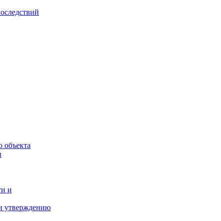
последствий
о объекта
и
ти и
 и утверждению