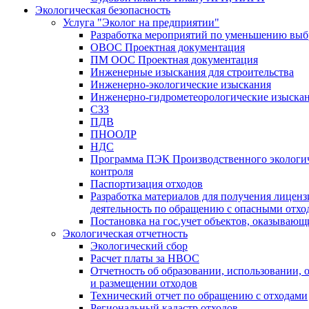
Экологическая безопасность
Услуга "Эколог на предприятии"
Разработка мероприятий по уменьшению выб
ОВОС Проектная документация
ПМ ООС Проектная документация
Инженерные изыскания для строительства
Инженерно-экологические изыскания
Инженерно-гидрометеорологические изыска
СЗЗ
ПДВ
ПНООЛР
НДС
Программа ПЭК Производственного экологи
контроля
Паспортизация отходов
Разработка материалов для получения лиценз
деятельность по обращению с опасными отхо
Постановка на гос.учет объектов, оказыва
Экологическая отчетность
Экологический сбор
Расчет платы за НВОС
Отчетность об образовании, использовании,
и размещении отходов
Технический отчет по обращению с отходами
Региональный кадастр отходов