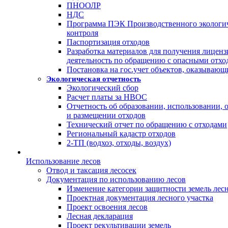
ПНООЛР
НДС
Программа ПЭК Производственного экологи
контроля
Паспортизация отходов
Разработка материалов для получения лиценз
деятельность по обращению с опасными отхо
Постановка на гос.учет объектов, оказыва
Экологическая отчетность
Экологический сбор
Расчет платы за НВОС
Отчетность об образовании, использовании,
и размещении отходов
Технический отчет по обращению с отходами
Региональный кадастр отходов
2-ТП (водхоз, отходы, воздух)
Использование лесов
Отвод и таксация лесосек
Документация по использованию лесов
Изменение категории защитности земель лес
Проектная документация лесного участка
Проект освоения лесов
Лесная декларация
Проект рекультивации земель