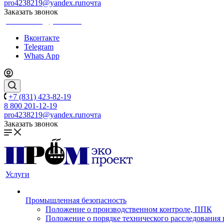
pro4238219@yandex.ru
почта
Заказать звонок
pro4238219@yandex.ru
Вконтакте
Telegram
Whats App
+7 (831) 423-82-19
8 800 201-12-19
pro4238219@yandex.ru
почта
Заказать звонок
Услуги
Промышленная безопасность
Положение о производственном контроле, ППК
Положение о порядке технического расследования