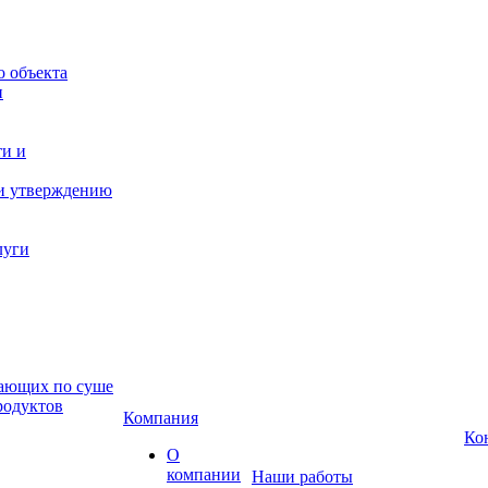
о объекта
и
ти и
 и утверждению
луги
гающих по суше
родуктов
Компания
Ко
О
компании
Наши работы