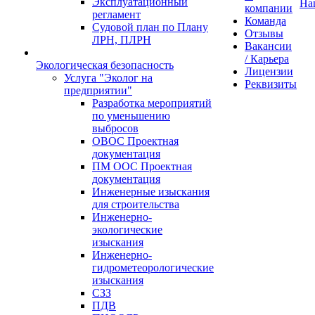
Эксплуатационный
На
компании
регламент
Команда
Судовой план по Плану
Отзывы
ЛРН, ПЛРН
Вакансии
/ Карьера
Экологическая безопасность
Лицензии
Услуга "Эколог на
Реквизиты
предприятии"
Разработка мероприятий
по уменьшению
выбросов
ОВОС Проектная
документация
ПМ ООС Проектная
документация
Инженерные изыскания
для строительства
Инженерно-
экологические
изыскания
Инженерно-
гидрометеорологические
изыскания
СЗЗ
ПДВ