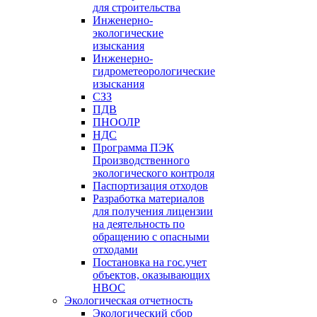
для строительства
Инженерно-
экологические
изыскания
Инженерно-
гидрометеорологические
изыскания
СЗЗ
ПДВ
ПНООЛР
НДС
Программа ПЭК
Производственного
экологического контроля
Паспортизация отходов
Разработка материалов
для получения лицензии
на деятельность по
обращению с опасными
отходами
Постановка на гос.учет
объектов, оказывающих
НВОС
Экологическая отчетность
Экологический сбор