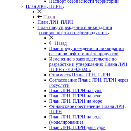
Паспорт безопасности территории
План ЛРН, ПЛРН
Назад
План ЛРН, ПЛРН
План предупреждения и ликвидации
разливов нефти и нефтепродуктов
Назад
План предупреждения и ликвидации
разливов нефти и нефтепродуктов
Изменение в законодательстве по
разработке и утверждению Плана ЛРН,
ПЛРН с 01.09.2024 г.
Стоимость Плана ЛРН, ПЛРН
Согласование Плана ЛРН, ПЛРН через
Госуслуги
План ЛРН, ПЛРН на суше
План ЛРН, ПЛРН на реке
План ЛРН, ПЛРН на море
Финансовое обеспечение Плана ЛРН,
ПЛРН
План ЛРН, ПЛРН на воде
(моделирование)
План ЛРН, ПЛРН для судов