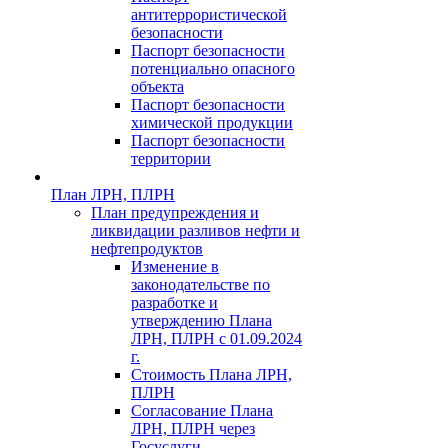
антитеррористической
безопасности
Паспорт безопасности
потенциально опасного
объекта
Паспорт безопасности
химической продукции
Паспорт безопасности
территории
План ЛРН, ПЛРН
План предупреждения и
ликвидации разливов нефти и
нефтепродуктов
Изменение в
законодательстве по
разработке и
утверждению Плана
ЛРН, ПЛРН с 01.09.2024
г.
Стоимость Плана ЛРН,
ПЛРН
Согласование Плана
ЛРН, ПЛРН через
Госуслуги