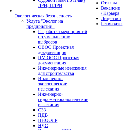
Судовой план по Плану
Отзывы
ЛРН, ПЛРН
Вакансии
/ Карьера
Экологическая безопасность
Лицензии
Услуга "Эколог на
Реквизиты
предприятии"
Разработка мероприятий
по уменьшению
выбросов
ОВОС Проектная
документация
ПМ ООС Проектная
документация
Инженерные изыскания
для строительства
Инженерно-
экологические
изыскания
Инженерно-
гидрометеорологические
изыскания
СЗЗ
ПДВ
ПНООЛР
НДС