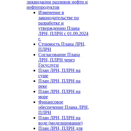
ликвидации разливов нефти и
нефтепродуктов
Изменение в
законодательстве по
разработке и
утверждению Плана
ЛРН, ПЛРН с 01.09.2024
г.
Стоимость Плана ЛРН,
ПЛРН
Согласование Плана
ЛРН, ПЛРН через
Госуслуги
План ЛРН, ПЛРН на
суше
План ЛРН, ПЛРН на
реке
План ЛРН, ПЛРН на
море
Финансовое
обеспечение Плана ЛРН,
ПЛРН
План ЛРН, ПЛРН на
воде (моделирование)
План ЛРН, ПЛРН для