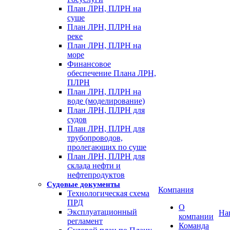
План ЛРН, ПЛРН на
суше
План ЛРН, ПЛРН на
реке
План ЛРН, ПЛРН на
море
Финансовое
обеспечение Плана ЛРН,
ПЛРН
План ЛРН, ПЛРН на
воде (моделирование)
План ЛРН, ПЛРН для
судов
План ЛРН, ПЛРН для
трубопроводов,
пролегающих по суше
План ЛРН, ПЛРН для
склада нефти и
нефтепродуктов
Судовые документы
Компания
Технологическая схема
ПРД
О
Эксплуатационный
На
компании
регламент
Команда