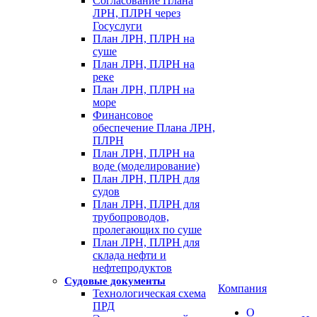
Согласование Плана
ЛРН, ПЛРН через
Госуслуги
План ЛРН, ПЛРН на
суше
План ЛРН, ПЛРН на
реке
План ЛРН, ПЛРН на
море
Финансовое
обеспечение Плана ЛРН,
ПЛРН
План ЛРН, ПЛРН на
воде (моделирование)
План ЛРН, ПЛРН для
судов
План ЛРН, ПЛРН для
трубопроводов,
пролегающих по суше
План ЛРН, ПЛРН для
склада нефти и
нефтепродуктов
Судовые документы
Компания
Технологическая схема
ПРД
О