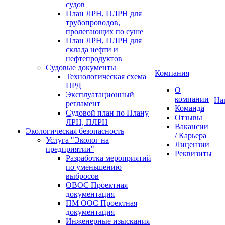
судов
План ЛРН, ПЛРН для
трубопроводов,
пролегающих по суше
План ЛРН, ПЛРН для
склада нефти и
нефтепродуктов
Судовые документы
Компания
Технологическая схема
ПРД
О
Эксплуатационный
компании
На
регламент
Команда
Судовой план по Плану
Отзывы
ЛРН, ПЛРН
Вакансии
Экологическая безопасность
/ Карьера
Услуга "Эколог на
Лицензии
предприятии"
Реквизиты
Разработка мероприятий
по уменьшению
выбросов
ОВОС Проектная
документация
ПМ ООС Проектная
документация
Инженерные изыскания