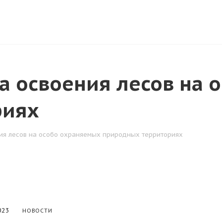
СТАТЬИ
КОНТАКТЫ
PRO4238219@YANDEX.RU
а освоения лесов на 
риях
ния лесов на особо охраняемых природных территориях
023
НОВОСТИ