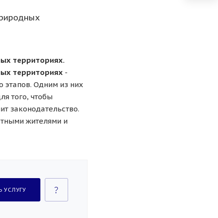
природных
ных территориях.
дных территориях
-
 этапов. Одним из них
ля того, чтобы
ит законодательство.
стными жителями и
Ь УСЛУГУ