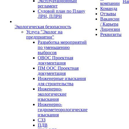
Эксплуатационный
На
компании
регламент
Команда
Судовой план по Плану
Отзывы
ЛРН, ПЛРН
Вакансии
/ Карьера
Экологическая безопасность
Лицензии
Услуга "Эколог на
Реквизиты
предприятии"
Разработка мероприятий
по уменьшению
выбросов
ОВОС Проектная
документация
ПМ ООС Проектная
документация
Инженерные изыскания
для строительства
Инженерно-
экологические
изыскания
Инженерно-
гидрометеорологические
изыскания
СЗЗ
ПДВ