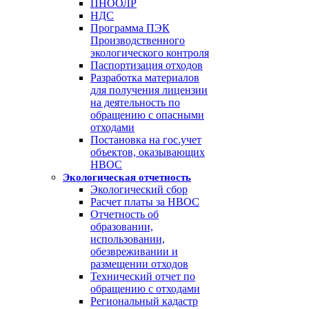
ПНООЛР
НДС
Программа ПЭК
Производственного
экологического контроля
Паспортизация отходов
Разработка материалов
для получения лицензии
на деятельность по
обращению с опасными
отходами
Постановка на гос.учет
объектов, оказывающих
НВОС
Экологическая отчетность
Экологический сбор
Расчет платы за НВОС
Отчетность об
образовании,
использовании,
обезвреживании и
размещении отходов
Технический отчет по
обращению с отходами
Региональный кадастр