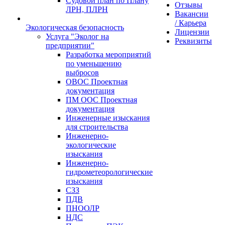
Судовой план по Плану
Отзывы
ЛРН, ПЛРН
Вакансии
/ Карьера
Экологическая безопасность
Лицензии
Услуга "Эколог на
Реквизиты
предприятии"
Разработка мероприятий
по уменьшению
выбросов
ОВОС Проектная
документация
ПМ ООС Проектная
документация
Инженерные изыскания
для строительства
Инженерно-
экологические
изыскания
Инженерно-
гидрометеорологические
изыскания
СЗЗ
ПДВ
ПНООЛР
НДС