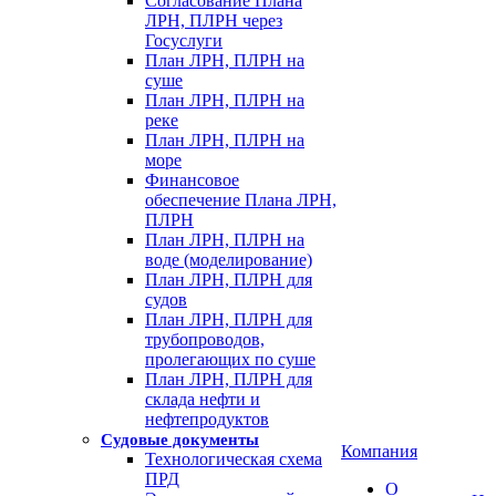
Согласование Плана
ЛРН, ПЛРН через
Госуслуги
План ЛРН, ПЛРН на
суше
План ЛРН, ПЛРН на
реке
План ЛРН, ПЛРН на
море
Финансовое
обеспечение Плана ЛРН,
ПЛРН
План ЛРН, ПЛРН на
воде (моделирование)
План ЛРН, ПЛРН для
судов
План ЛРН, ПЛРН для
трубопроводов,
пролегающих по суше
План ЛРН, ПЛРН для
склада нефти и
нефтепродуктов
Судовые документы
Компания
Технологическая схема
ПРД
О