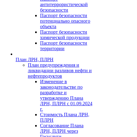
антитеррористической
безопасности
Паспорт безопасности
потенциально опасного
объекта
Паспорт безопасности
химической продукции
Паспорт безопасности
территории
План ЛРН, ПЛРН
План предупреждения и
ликвидации разливов нефти и
нефтепродуктов
Изменение в
законодательстве по
разработке и
утверждению Плана
ЛРН, ПЛРН с 01.09.2024
г.
Стоимость Плана ЛРН,
ПЛРН
Согласование Плана
ЛРН, ПЛРН через
Госуслуги