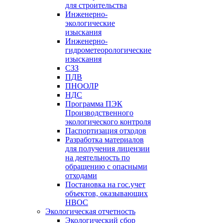
для строительства
Инженерно-
экологические
изыскания
Инженерно-
гидрометеорологические
изыскания
СЗЗ
ПДВ
ПНООЛР
НДС
Программа ПЭК
Производственного
экологического контроля
Паспортизация отходов
Разработка материалов
для получения лицензии
на деятельность по
обращению с опасными
отходами
Постановка на гос.учет
объектов, оказывающих
НВОС
Экологическая отчетность
Экологический сбор