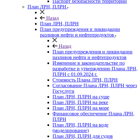
Паспорт безопасности территории
План ЛРН, ПЛРН
Назад
План ЛРН, ПЛРН
План предупреждения и ликвидации
разливов нефти и нефтепродуктов
Назад
План предупреждения и ликвидации
разливов нефти и нефтепродуктов
Изменение в законодательстве по
разработке и утверждению Плана ЛРН,
ПЛРН с 01.09.2024 г.
Стоимость Плана ЛРН, ПЛРН
Согласование Плана ЛРН, ПЛРН через
Госуслуги
План ЛРН, ПЛРН на суше
План ЛРН, ПЛРН на реке
План ЛРН, ПЛРН на море
Финансовое обеспечение Плана ЛРН,
ПЛРН
План ЛРН, ПЛРН на воде
(моделирование)
План ЛРН, ПЛРН для судов