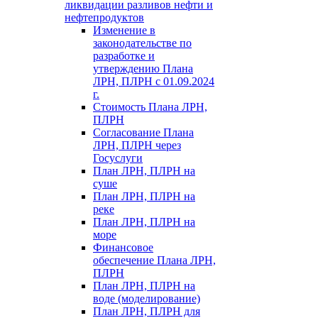
ликвидации разливов нефти и
нефтепродуктов
Изменение в
законодательстве по
разработке и
утверждению Плана
ЛРН, ПЛРН с 01.09.2024
г.
Стоимость Плана ЛРН,
ПЛРН
Согласование Плана
ЛРН, ПЛРН через
Госуслуги
План ЛРН, ПЛРН на
суше
План ЛРН, ПЛРН на
реке
План ЛРН, ПЛРН на
море
Финансовое
обеспечение Плана ЛРН,
ПЛРН
План ЛРН, ПЛРН на
воде (моделирование)
План ЛРН, ПЛРН для