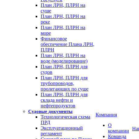
План ЛРН, ПЛРН на
суше
План ЛРН, ПЛРН на
реке
План ЛРН, ПЛРН на
море
Финансовое
обеспечение Плана ЛРН,
ПЛРН
План ЛРН, ПЛРН на
воде (моделирование)
План ЛРН, ПЛРН для
судов
План ЛРН, ПЛРН для
трубопроводов,
пролегающих по суше
План ЛРН, ПЛРН для
склада нефти и
нефтепродуктов
Судовые документы
Компания
Технологическая схема
ПРД
О
Эксплуатационный
На
компании
регламент
Команда