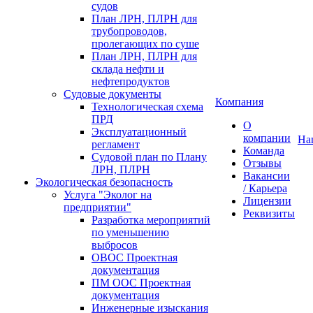
судов
План ЛРН, ПЛРН для
трубопроводов,
пролегающих по суше
План ЛРН, ПЛРН для
склада нефти и
нефтепродуктов
Судовые документы
Компания
Технологическая схема
ПРД
О
Эксплуатационный
компании
На
регламент
Команда
Судовой план по Плану
Отзывы
ЛРН, ПЛРН
Вакансии
Экологическая безопасность
/ Карьера
Услуга "Эколог на
Лицензии
предприятии"
Реквизиты
Разработка мероприятий
по уменьшению
выбросов
ОВОС Проектная
документация
ПМ ООС Проектная
документация
Инженерные изыскания